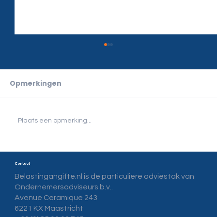
Opmerkingen
Plaats een opmerking...
Aangifte verkeerd ingevuld?
Contact
Belastingangifte.nl is de particuliere adviestak van
Ondernemersadviseurs b.v..
Avenue Ceramique 243
6221 KX Maastricht