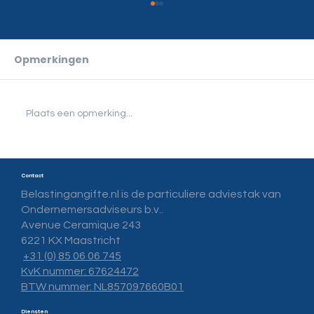
Opmerkingen
Plaats een opmerking...
Belastingaangifte doen na een
Contact
scheiding
Belastingangifte.nl is de particuliere adviestak van
Ondernemersadviseurs b.v..
Avenue Ceramique 243
6221 KX Maastricht
+31 (0) 85 06 06 745
KvK nummer: 67624472
BTW nummer: NL857097660B01
Diensten