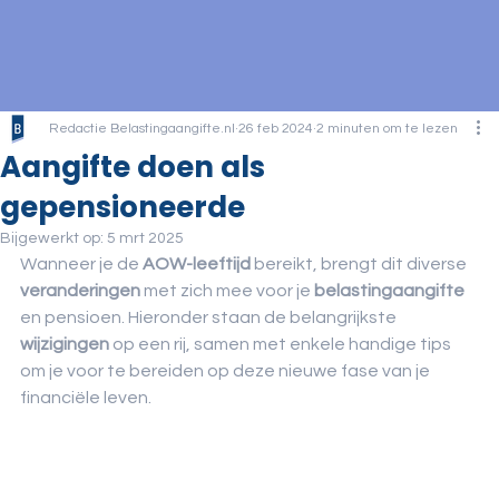
Redactie Belastingaangifte.nl
26 feb 2024
2 minuten om te lezen
Aangifte doen als
gepensioneerde
Bijgewerkt op:
5 mrt 2025
Wanneer je de 
AOW-leeftijd
 bereikt, brengt dit diverse 
veranderingen
 met zich mee voor je 
belastingaangifte
en pensioen. Hieronder staan de belangrijkste 
wijzigingen
 op een rij, samen met enkele handige tips 
om je voor te bereiden op deze nieuwe fase van je 
financiële leven.