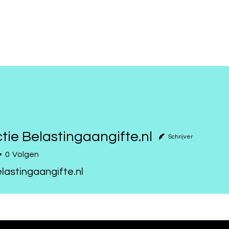
ie Belastingaangifte.nl
Schrijver
0
Volgen
astingaangifte.nl