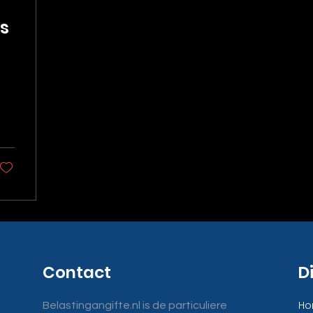
ls
Contact
D
H
Belastingangifte.nl is de particuliere