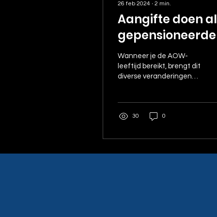
26 feb 2024
∙
2
min.
Aangifte doen a
gepensioneerde
Wanneer je de AOW-
leeftijd bereikt, brengt dit
diverse veranderingen
met zich mee voor je
belastingaangifte en
pensioen. Hieronder...
30
0