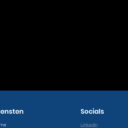
iensten
Socials
ome
Linkedin